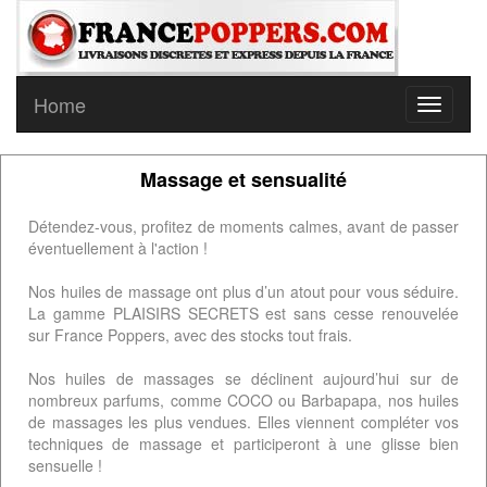
Home
Massage et sensualité
Détendez-vous, profitez de moments calmes, avant de passer
éventuellement à l'action !
Nos huiles de massage ont plus d’un atout pour vous séduire.
La gamme PLAISIRS SECRETS est sans cesse renouvelée
sur France Poppers, avec des stocks tout frais.
Nos huiles de massages se déclinent aujourd’hui sur de
nombreux parfums, comme COCO ou Barbapapa, nos huiles
de massages les plus vendues. Elles viennent compléter vos
techniques de massage et participeront à une glisse bien
sensuelle !